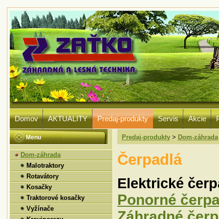
Domov
AKTUALITY
Predaj-produkty
Servis
Akcie
Predaj-produkty
>
Dom-záhrada
Menu
Čerpadlá
Dom-záhrada
Malotraktory
Rotavátory
Elektrické čerp
Kosačky
Ponorné čerp
Traktorové kosačky
Vyžínače
Záhradné čer