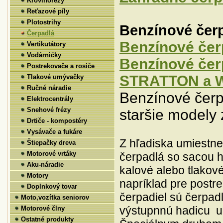
Krovinorezy
Reťazové píly
Plotostrihy
Benzínové čer
Čerpadlá
Benzínové čer
Vertikutátory
Vodárničky
Benzínové če
Postrekovače a rosiče
STRATTON
a 
Tlakové umývačky
Ručné náradie
Benzínové čer
Elektrocentrály
Snehové frézy
staršie modely
Drtiče - kompostéry
Vysávače a fukáre
Z hľadiska umiestn
Štiepačky dreva
Motorové vrtáky
čerpadlá so sacou h
Aku-náradie
kalové alebo tlakové
Motory
napríklad pre post
Problémy s benzínmi
Doplnkový tovar
| 14. 1.
2025
čerpadiel sú čerpadl
Moto,vozítka seniorov
výstupnnú hadicu um
Motorové člny
Pokiaľ chcete 100%
ochranu karburátorov
Ostatné produkty