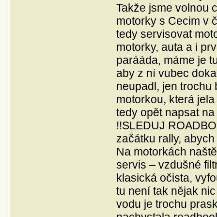
Takže jsme volnou ch
motorky s Cecim v če
tedy servisovat moto 
motorky, auta a i prv
parááda, máme je tu
aby z ní vubec doka
neupadl, jen trochu 
motorkou, která jel
tedy opět napsat n
!!SLEDUJ ROADBOOK!
začátku rally, abych 
Na motorkách naštěst
servis – vzdušné fi
klasická očista, vyf
tu není tak nějak n
vodu je trochu praskl
nachystala roadbook