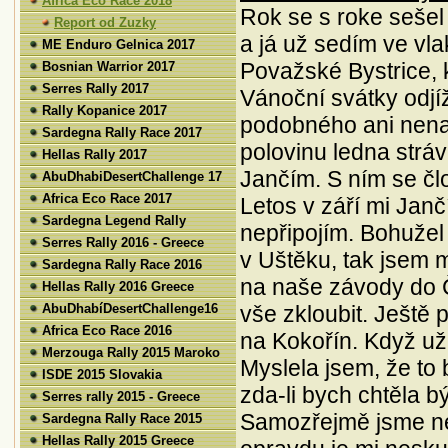
Africa Eco Race 2018
Rok se s roke sešel 
Report od Zuzky
a já už sedím ve vl
ME Enduro Gelnica 2017
Považské Bystrice, k
Bosnian Warrior 2017
Serres Rally 2017
Vánoční svátky odjíž
Rally Kopanice 2017
podobného ani nena
Sardegna Rally Race 2017
polovinu ledna stráv
Hellas Rally 2017
Jančím. S ním se čl
AbuDhabiDesertChallenge 17
Africa Eco Race 2017
Letos v září mi Janč
Sardegna Legend Rally
nepřipojím. Bohužel
Serres Rally 2016 - Greece
v Uštěku, tak jsem 
Sardegna Rally Race 2016
na naše závody do Č
Hellas Rally 2016 Greece
vše zkloubit. Ještě p
AbuDhabíDesertChallenge16
Africa Eco Race 2016
na Kokořín. Když už 
Merzouga Rally 2015 Maroko
Myslela jsem, že to
ISDE 2015 Slovakia
zda-li bych chtěla 
Serres rally 2015 - Greece
Samozřejmě jsme ne
Sardegna Rally Race 2015
Hellas Rally 2015 Greece