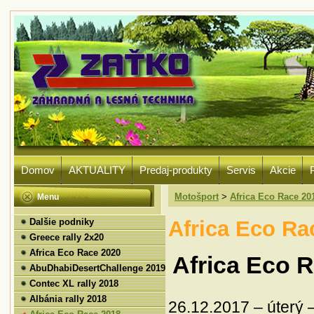
Domov
AKTUALITY
Predaj-produkty
Servis
Akcie
Motošport
>
Africa Eco Race 20
Menu
Africa Eco Ra
Dalšie podniky
Greece rally 2x20
Africa Eco Race 2020
Africa Eco 
AbuDhabiDesertChallenge 2019
Contec XL rally 2018
Albánia rally 2018
26.12.2017 – úterý 