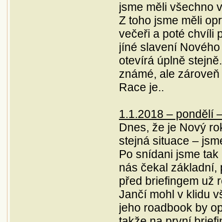
jsme měli všechno 
Z toho jsme měli opr
večeři a poté chvíli 
jíné slavení Nového
otevírá úplně stejně
známé, ale zároveň i
Race je..
1.1.2018 – pondělí –
Dnes, že je Nový rok
stejná situace – jsm
Po snídani jsme tak
nás čekal základní, p
před briefingem už r
Jančí mohl v klidu v
jeho roadbook by o
takže na první briefi