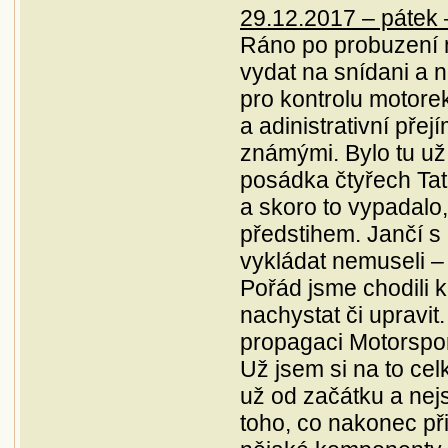
29.12.2017 – pátek –
Ráno po probuzení n
vydat na snídani a 
pro kontrolu motore
a adinistrativní přej
známými. Bylo tu už
posádka čtyřech Tate
a skoro to vypadalo,
předstihem. Jančí s
vykládat nemuseli – 
Pořád jsme chodili 
nachystat či upravit
propagaci Motorspor
Už jsem si na to celk
už od začátku a nej
toho, co nakonec při