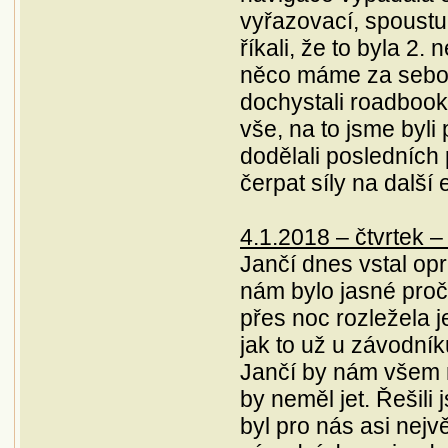
vyřazovací, spoustu 
říkali, že to byla 2.
něco máme za sebou
dochystali roadbook
vše, na to jsme byli
dodělali posledních
čerpat síly na další 
4.1.2018 – čtvrtek –
Jančí dnes vstal opr
nám bylo jasné proč
přes noc rozležela j
jak to už u závodní
Jančí by nám všem m
by neměl jet. Řešili
byl pro nás asi nejv