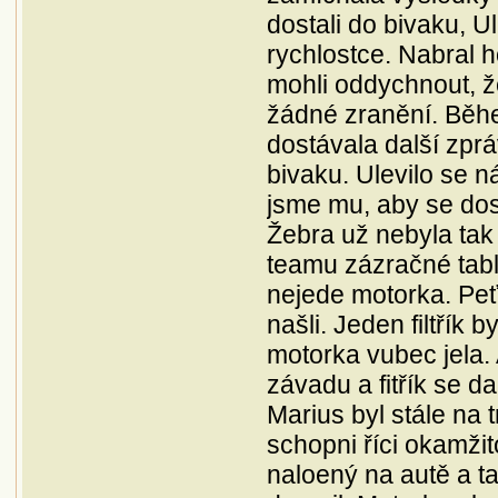
dostali do bivaku, Ul
rychlostce. Nabral h
mohli oddychnout, ž
žádné zranění. Běh
dostávala další zprá
bivaku. Ulevilo se n
jsme mu, aby se dost
Žebra už nebyla tak
teamu zázračné tabl
nejede motorka. Peť
našli. Jeden filtřík
motorka vubec jela.
závadu a fitřík se d
Marius byl stále na t
schopni říci okamži
naloený na autě a ta