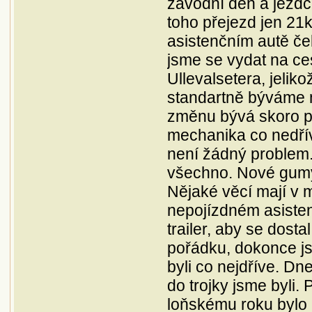
závodní den a jezdci
toho přejezd jen 21k
asistenčním autě ček
jsme se vydat na ce
Ullevalsetera, jeliko
standartně býváme m
změnu bývá skoro po
mechanika co nedřív
není žádný problem. 
všechno. Nové gumy 
Nějaké věcí mají v 
nepojízdném asiste
trailer, aby se dost
pořádku, dokonce js
byli co nejdříve. Dn
do trojky jsme byli. 
loňskému roku bylo 