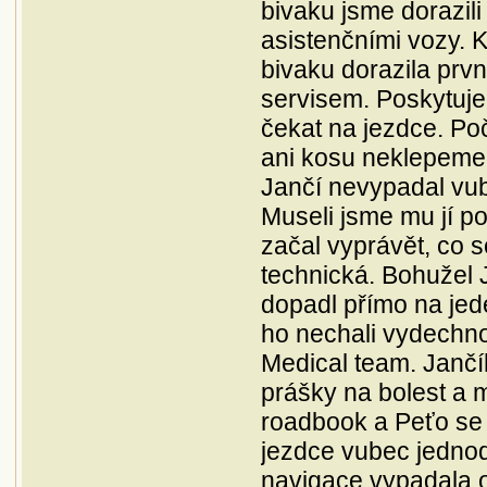
bivaku jsme dorazili
asistenčními vozy. K
bivaku dorazila první
servisem. Poskytuje
čekat na jezdce. Poč
ani kosu neklepeme.
Jančí nevypadal vu
Museli jsme mu jí p
začal vyprávět, co s
technická. Bohužel 
dopadl přímo na jed
ho nechali vydechnou
Medical team. Jančí
prášky na bolest a m
roadbook a Peťo se 
jezdce vubec jednod
navigace vypadala o