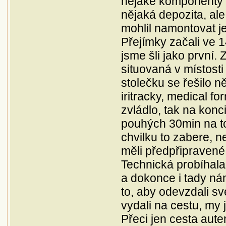
nějaké komponenty k 
nějaká depozita, ale
mohlil namontovat je
Přejímky začali ve 1
jsme šli jako první.
situovaná v místost
stolečku se řešilo n
iritracky, medical f
zvládlo, tak na konc
pouhých 30min na to
chvilku to zabere, n
měli předpřipravené,
Technická probíhal
a dokonce i tady nám
to, aby odevzdali s
vydali na cestu, my 
Přeci jen cesta aute