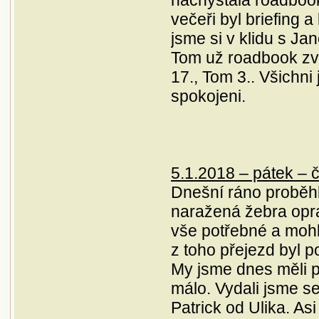
večeři byl briefing 
jsme si v klidu s J
Tom už roadbook zvl
17., Tom 3.. Všichni
spokojeni.
5.1.2018 – pátek – č
Dnešní ráno proběhl
naražená žebra opra
vše potřebné a mohl
z toho přejezd byl p
My jsme dnes měli p
málo. Vydali jsme s
Patrick od Ulika. As