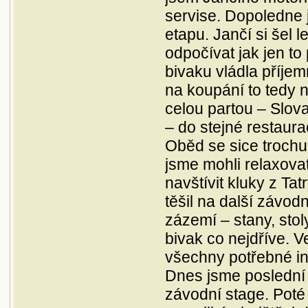
servise. Dopoledne 
etapu. Jančí si šel l
odpočívat jak jen t
bivaku vládla příjem
na koupání to tedy 
celou partou – Slov
– do stejné restaura
Oběd se sice trochu
jsme mohli relaxovat
navštívit kluky z Ta
těšil na další závod
zázemí – stany, stol
bivak co nejdříve. V
všechny potřebné in
Dnes jsme poslední 
závodní stage. Poté 