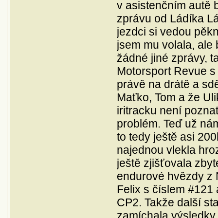
v asistenčním autě 
zprávu od Ládíka Lály
jezdci si vedou pěkn
jsem mu volala, ale
žádné jiné zprávy, 
Motorsport Revue s d
právě na drátě a sd
Maťko, Tom a že Uli
iritracku není pozna
problém. Teď už nám
to tedy ještě asi 20
najednou vlekla hr
ještě zjišťovala zb
endurové hvězdy z 
Felix s číslem #121 
CP2. Takže další sta
zamíchala výsledky 