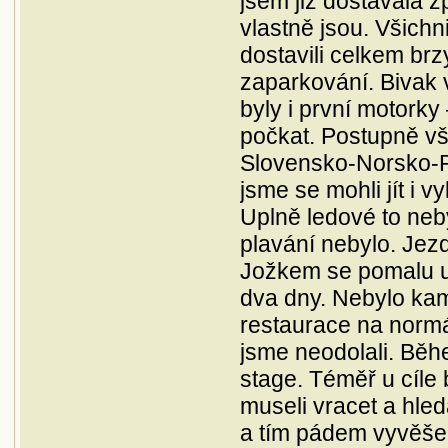
jsem již dostávala z
vlastně jsou. Všichn
dostavili celkem brzy
zaparkování. Bivak v
byly i první motorky
počkat. Postupně vši
Slovensko-Norsko-Rus
jsme se mohli jít i 
Uplně ledové to neb
plavání nebylo. Jezd
Jožkem se pomalu uj
dva dny. Nebylo kam
restaurace na normáln
jsme neodolali. Bě
stage. Téměř u cíle
museli vracet a hle
a tím pádem vyvěše