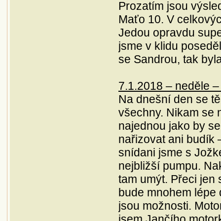
Prozatím jsou výsled
Maťo 10. V celkových
Jedou opravdu super.
jsme v klidu poseděli
se Sandrou, tak byl
7.1.2018 – neděle –
Na dnešní den se tě
všechny. Nikam se n
najednou jako by se
nařizovat ani budík –
snídani jsme s Jožke
nejbližší pumpu. Nak
tam umýt. Přeci jen 
bude mnohem lépe dě
jsou možnosti. Motor
jsem Jančího motork