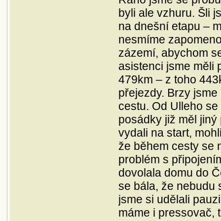
byli ale vzhuru. Šli
na dnešní etapu – 
nesmíme zapomenout
zázemí, abychom se 
asistenci jsme měli
479km – z toho 443k
přejezdy. Brzy jsme
cestu. Od Ulleho se 
posádky již měl jiný
vydali na start, moh
že během cesty se ne
problém s připojení
dovolala domu do Če
se bála, že nebudu
jsme si udělali pauz
máme i pressovač, t