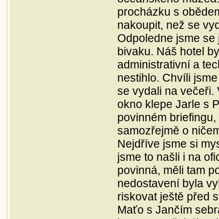
procházku s obědem 
nakoupit, než se vy
Odpoledne jsme se j
bivaku. Náš hotel b
administrativní a te
nestihlo. Chvíli jsme
se vydali na večeři. 
okno klepe Jarle s P
povinném briefingu,
samozřejmě o ničem 
Nejdříve jsme si mysl
jsme to našli i na o
povinná, měli tam p
nedostavení byla vy
riskovat ještě před 
Maťo s Jančím sebra