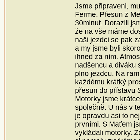
Jsme připraveni, mu
Ferme. Přesun z Me
30minut. Dorazili jsm
že na vše máme dosta
naši jezdci se pak z
a my jsme byli skoro
ihned za ním. Atmos
nadšencu a diváku s
plno jezdcu. Na ram
každému krátký prosl
přesun do přístavu S
Motorky jsme krátce 
společně. U nás v t
je opravdu asi to nej
prvními. S Maťem jsm
vykládali motorky. Zá