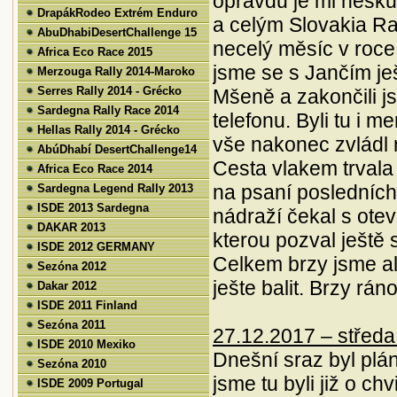
opravdu je mi neskut
DrapákRodeo Extrém Enduro
a celým Slovakia Ral
AbuDhabiDesertChallenge 15
necelý měsíc v roc
Africa Eco Race 2015
jsme se s Jančím je
Merzouga Rally 2014-Maroko
Serres Rally 2014 - Grécko
Mšeně a zakončili js
Sardegna Rally Race 2014
telefonu. Byli tu i 
Hellas Rally 2014 - Grécko
vše nakonec zvládl 
AbúDhabí DesertChallenge14
Cesta vlakem trvala 
Africa Eco Race 2014
na psaní posledních
Sardegna Legend Rally 2013
ISDE 2013 Sardegna
nádraží čekal s otev
DAKAR 2013
kterou pozval ještě 
ISDE 2012 GERMANY
Celkem brzy jsme al
Sezóna 2012
ješte balit. Brzy rá
Dakar 2012
ISDE 2011 Finland
Priestory na prenájom
| 14. 1.
Sezóna 2011
27.12.2017 – středa
2025
ISDE 2010 Mexiko
Dnešní sraz byl plá
Ponúkame na
Pokiaľ chcete 100%
Sezóna 2010
prenájom posledné
ochranu karburátorov
jsme tu byli již o ch
ISDE 2009 Portugal
novoskolaudované
pred zanesením