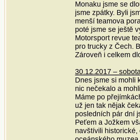
Monaku jsme se dlou
jsme zpátky. Byli js
menší teamova pora
poté jsme se ještě v
Motorsport revue te
pro trucky z Čech. B
Zároveň i celkem dl
30.12.2017 – sobota
Dnes jsme si mohli k
nic nečekalo a mohli
Máme po přejímkách
už jen tak nějak ček
posledních pár dní 
Peťem a Jožkem vša
navštívili historick
oceánského muzea. 