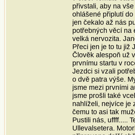
přivstali, aby na vše
ohlášené připlutí do
jen čekalo až nás pu
potřebných věcí na 
velká nervozita. Ja
Přeci jen je to tu ji
Člověk alespoň už ví
prvnímu startu v roc
Jezdci si vzali potř
o dvě patra výše. My
jsme mezi prvními a
jsme prošli také vce
nahlíželi, nejvíce je
čemu to asi tak muž
Pustili nás, uffff...
Ullevalsetera. Motor