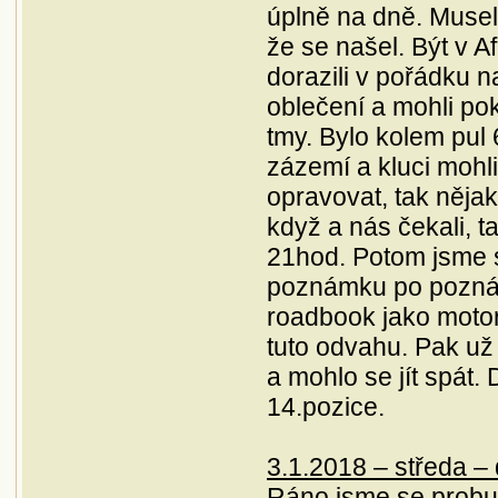
úplně na dně. Musel
že se našel. Být v A
dorazili v pořádku n
oblečení a mohli pok
tmy. Bylo kolem pul 6
zázemí a kluci mohli
opravovat, tak nějak
když a nás čekali, ta
21hod. Potom jsme 
poznámku po poznám
roadbook jako motor
tuto odvahu. Pak už
a mohlo se jít spát.
14.pozice.
3.1.2018 – středa –
Ráno jsme se probud