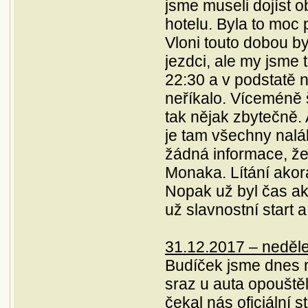
jsme museli dojíst o
hotelu. Byla to moc 
Vloni touto dobou by
jezdci, ale my jsme t
22:30 a v podstatě n
neříkalo. Víceméně 
tak nějak zbytečně. 
je tam všechny nalák
žádná informace, že
Monaka. Lítání akorá
Nopak už byl čas ako
už slavnostní start 
31.12.2017 – neděle
Budíček jsme dnes m
sraz u auta opouště
čekal nás oficiální 