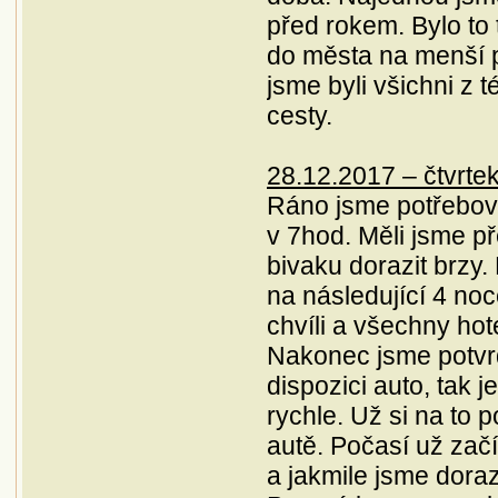
zatko@zatkojan.sk
použitie Benzín E10.
před rokem. Bylo to 
do města na menší pr
jsme byli všichni z 
Vo väčšine prípadov
cesty.
predídete problémom
so znečistením
karburátora alebo
28.12.2017 – čtvrte
nepravidelným
chodom motora, čo v
Ráno jsme potřeboval
žiadnom prípade nie je
v 7hod. Měli jsme p
záručná porucha.
bivaku dorazit brzy.
na následující 4 noc
chvíli a všechny hote
Nakonec jsme potvrd
dispozici auto, tak 
rychle. Už si na to
autě. Počasí už začí
a jakmile jsme doraz