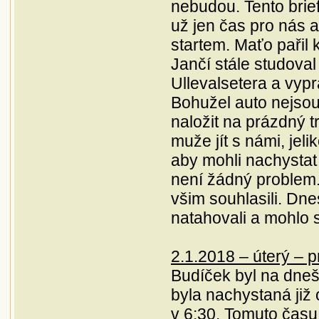
nebudou. Tento brief
už jen čas pro nás a
startem. Maťo pařil 
Jančí stále studoval
Ullevalsetera a vyp
Bohužel auto nejsou
naložit na prázdný tr
muže jít s námi, jeli
aby mohli nachystat
není žádný problem.
všim souhlasili. Dne
natahovali a mohlo se
2.1.2018 – úterý – 
Budíček byl na dne
byla nachystaná již 
v 6:30. Tomuto času 