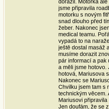
dorazil. Motorka ale
jsme připravila road
motorku s novým fitř
snad dlouho před tím
žeber. Nakonec jsem
medical teamu. Pořá
vypadá to na naraže
ještě dostal masáž a
musíme dorazit znovu
pár informací a pak
a měli jsme hotovo. 
hotová, Mariusova s
Nakonec se Mariusov
Chvilku jsem tam s 
technickým věcem. 
Mariusovi připravil
Jen doufám, že se zí