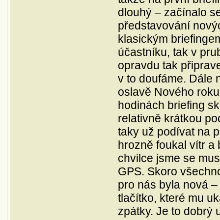
dlouhý – začínalo se
představování nových
klasickým briefinge
účastníku, tak v pr
opravdu tak připrav
v to doufáme. Dále n
oslavě Nového roku, 
hodinách briefing sk
relativně krátkou po
taky už podívat na p
hrozně foukal vítr a
chvilce jsme se muse
GPS. Skoro všechno 
pro nás byla nová –
tlačítko, které mu u
zpátky. Je to dobrý 