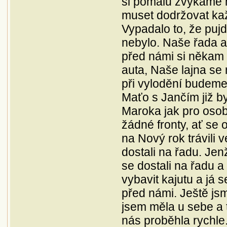
si pomalu zvykáme n
muset dodržovat každ
Vypadalo to, že puj
nebylo. Naše řada au
před námi si někam 
auta, Naše lajna se
při vylodění budeme 
Maťo s Jančím již byl
Maroka jak pro osoby
žádné fronty, ať se
na Nový rok trávili
dostali na řadu. Jen
se dostali na řadu a
vybavit kajutu a já s
před námi. Ještě js
jsem měla u sebe a t
nás proběhla rychle