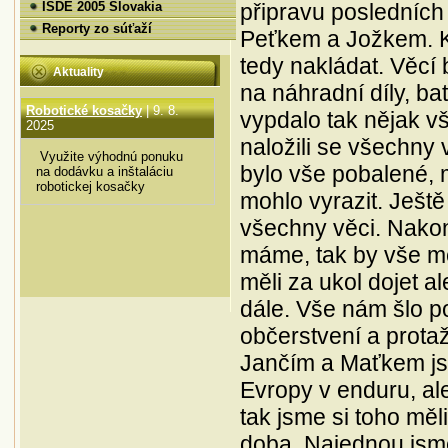
připravu posledních
ISDE 2005 Slovakia
voľné priestory v našej
biologickými
budove.
prímesami v
Reporty zo súťaží
Peťkem a Jožkem. Kl
Niektoré priestory sa
benzínoch používajte
tedy nakládat. Věcí
dajú prípadne deliť
alkylátové benzíny bez
Aktuality
alebo spájať.
obsahu biozložiek.
na náhradní díly, ba
Dostanete ich u nás v
Robotické kosačky
| 9. 8.
vypdalo tak nějak vš
Momentálne sú
5-litrovych kanistroch.
2025
posledné voľné
Zvlášť pre 4-takty a
naložili se všechny 
priestory:
zvlášt pre dvojtakty (už
Využite výhodnú ponuku
bylo vše pobalené, m
na dodávku a inštaláciu
namiešané s kvalitným
robotickej kosačky
1.poschodie -
olejom v pomere 1:50)
mohlo vyrazit. Ješt
kancelárske alebo
Pokiaľ nechcete
všechny věci. Nakon
prevádzkové
používať drahšie
priestory
alkylátové benzíny,
máme, tak by vše mě
1x 110m², 1x55m²
používajte radšej
měli za ukol dojet a
benzín E5 100-
prízemie - obchodné
oktánový z čerpacích
dále. Vše nám šlo p
priestory
staníc Slovnaft, alebo
občerstvení a prota
Obsadené
MaxxMotion z OMV, V-
Power zo Shell, alebo
Jančím a Maťkem jse
2.poschodie
z iných čerpacích
Evropy v enduru, al
20m2, 40m2, 400m2
staníc iné prémiové
palivá.
tak jsme si toho měl
Informácie k prenájmu:
Aj keď výrobca
doba. Najednou jsme b
0907742695 alebo
uvádza v návode na