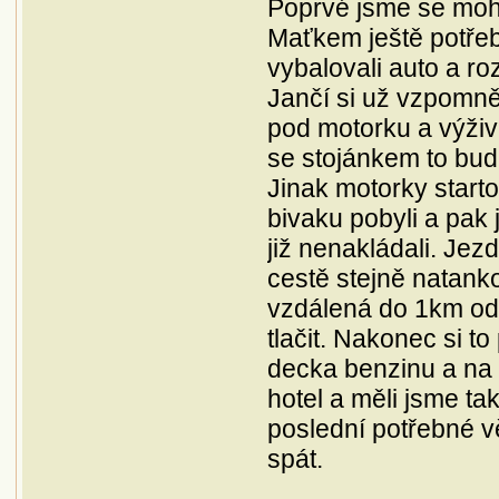
Poprvé jsme se mohli
Maťkem ještě potřeb
vybalovali auto a ro
Jančí si už vzpomně
pod motorku a výživu
se stojánkem to bud
Jinak motorky starto
bivaku pobyli a pak 
již nenakládali. Jez
cestě stejně natanko
vzdálená do 1km od 
tlačit. Nakonec si t
decka benzinu a na 
hotel a měli jsme ta
poslední potřebné vě
spát.