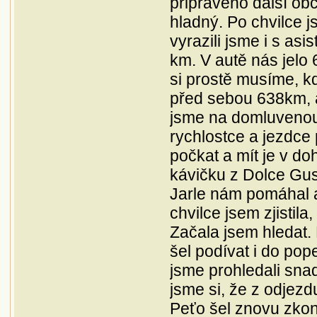
připraveno další obč
hladný. Po chvilce j
vyrazili jsme i s a
km. V autě nás jelo
si prostě musíme, kdy
před sebou 638km, a
jsme na domluvenou 
rychlostce a jezdce 
počkat a mít je v d
kávičku z Dolce Gusta
Jarle nám pomáhal 
chvilce jsem zjistil
Začala jsem hledat. 
šel podívat i do pop
jsme prohledali snad
jsme si, že z odjezd
Peťo šel znovu zkont