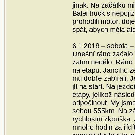
jinak. Na začátku mi
Balei truck s nepojíz
prohodili motor, doj
spát, abych měla al
6.1.2018 – sobota –
Dnešní ráno začalo v
zatím nedělo. Ráno 
na etapu. Jančího ž
mu dobře zabírali. J
jít na start. Na jezd
etapy, jelikož násle
odpočinout. My jsme
sebou 555km. Na zá
rychlostní zkouška.
mnoho hodin za řídí